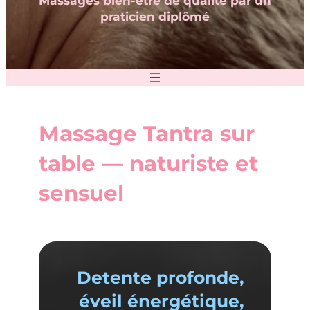
Massages bien-être de qualité par un
praticien diplômé
Massage Tantra sur
table — naturiste et
sensuel
Detente profonde,
éveil énergétique,