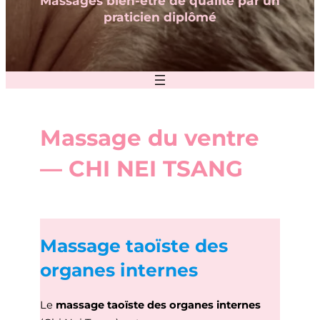
Massages bien-être de qualité par un
praticien diplômé
Massage du ventre
— CHI NEI TSANG
Massage taoïste des
organes internes
Le
massage taoïste des organes internes