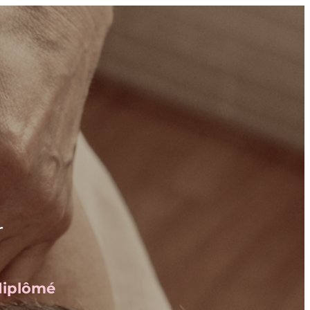
r
 diplômé