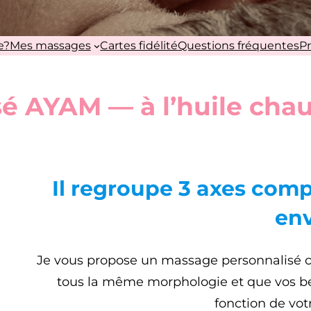
e?
Mes massages
Cartes fidélité
Questions fréquentes
P
é AYAM — à l’huile cha
Il regroupe 3 axes com
env
Je vous propose un massage personnalisé ca
tous la même morphologie et que vos be
fonction de vo