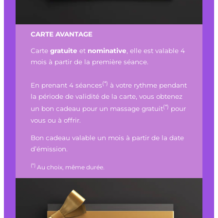
CARTE AVANTAGE
Carte
gratuite
et
nominative
, elle est valable 4
mois à partir de la première séance.
(*)
En prenant 4 séances
à votre rythme pendant
la période de validité de la carte, vous obtenez
(*)
un bon cadeau pour un massage gratuit
pour
vous ou à offrir.
Bon cadeau valable un mois à partir de la date
d’émission.
(*)
Au choix, même durée.