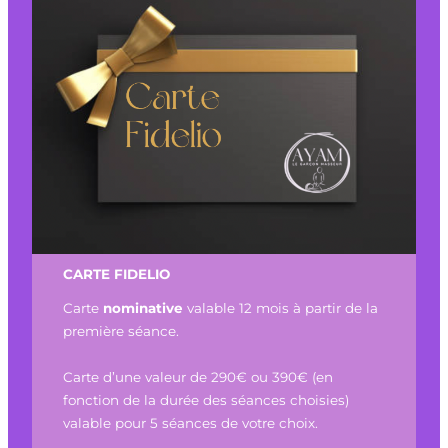
CARTE FIDELIO
Carte
nominative
valable 12 mois à partir de la
première séance.
Carte d’une valeur de 290€ ou 390€ (en
fonction de la durée des séances choisies)
valable pour 5 séances de votre choix.